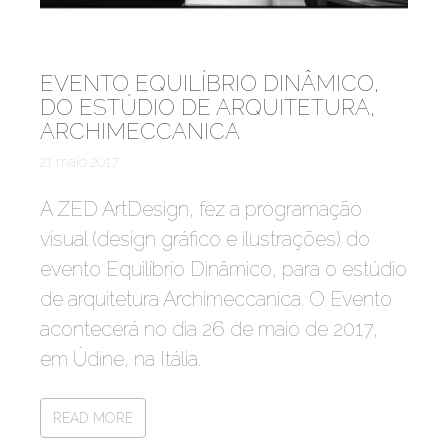
EVENTO EQUILÍBRIO DINÂMICO,
DO ESTÚDIO DE ARQUITETURA,
ARCHIMECCANICA
21 maio 2017
A ZED ArtDesign, fez a programação
visual (design gráfico e ilustrações) do
evento Equilíbrio Dinâmico, para o estúdio
de arquitetura Archimeccanica. O Evento
acontecerá no dia 26 de maio de 2017,
em Údine, na Itália.
READ MORE